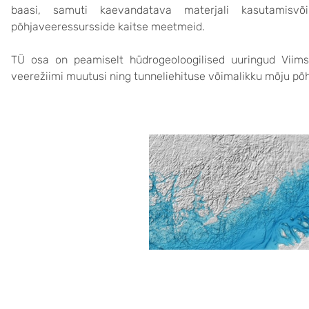
baasi, samuti kaevandatava materjali kasutamisvõ
põhjaveeressursside kaitse meetmeid.
TÜ osa on peamiselt hüdrogeoloogilised uuringud Viimsi
veerežiimi muutusi ning tunneliehituse võimalikku mõju põh