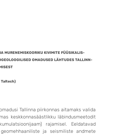
RA MURENEMISKOORIKU KIVIMITE FÜÜSIKALIS-
ROGEOLOOGILISED OMADUSED LÄHTUDES TALLINN-
MISEST
 Taltech)
omadusi Tallinna piirkonnas aitamaks valida
samas keskkonnasäästlikku läbindusmeetodit
mulatsioonijaam) rajamisel. Eeldatavad
, geomehhaaniliste ja seismiliste andmete