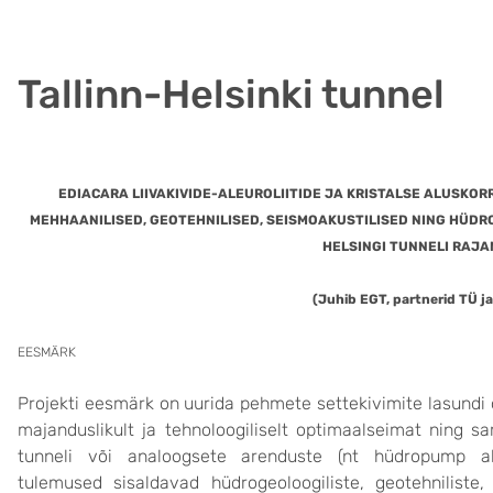
Tallinn-Helsinki tunnel
EDIACARA LIIVAKIVIDE-ALEUROLIITIDE JA KRISTALSE ALUSKOR
MEHHAANILISED, GEOTEHNILISED, SEISMOAKUSTILISED NING HÜD
HELSINGI TUNNELI RAJA
(Juhib EGT, partnerid TÜ ja
EESMÄRK
Projekti eesmärk on uurida pehmete settekivimite lasundi 
majanduslikult ja tehnoloogiliselt optimaalseimat ning 
tunneli või analoogsete arenduste (nt hüdropump aku
tulemused sisaldavad hüdrogeoloogiliste, geotehniliste