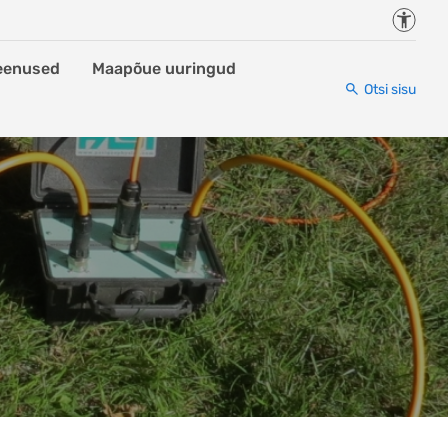
Juurde
eenused
Maapõue uuringud
Otsi sisu