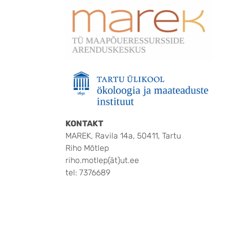
KONTAKT
MAREK, Ravila 14a, 50411, Tartu
Riho Mõtlep
riho.motlep(ät)ut.ee
tel: 7376689