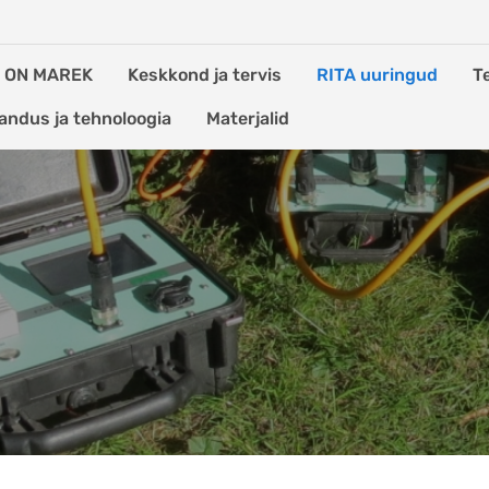
S ON MAREK
Keskkond ja tervis
RITA uuringud
T
andus ja tehnoloogia
Materjalid