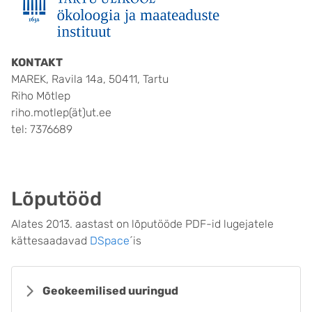
KONTAKT
MAREK, Ravila 14a, 50411, Tartu
Riho Mõtlep
riho.motlep(ät)ut.ee
tel: 7376689
Lõputööd
Alates 2013. aastast on lõputööde PDF-id lugejatele
kättesaadavad
DSpace
´is
Geokeemilised uuringud