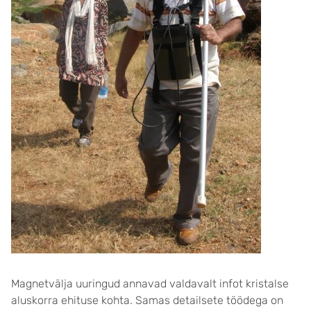
Magnetvälja uuringud annavad valdavalt infot kristalse
aluskorra ehituse kohta. Samas detailsete töödega on