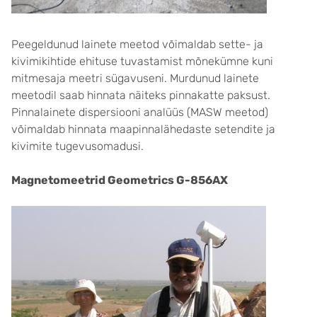
Peegeldunud lainete meetod võimaldab sette- ja
kivimikihtide ehituse tuvastamist mõnekümne kuni
mitmesaja meetri sügavuseni. Murdunud lainete
meetodil saab hinnata näiteks pinnakatte paksust.
Pinnalainete dispersiooni analüüs (MASW meetod)
võimaldab hinnata maapinnalähedaste setendite ja
kivimite tugevusomadusi.
Magnetomeetrid Geometrics G-856AX