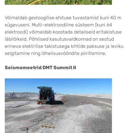
Võimaldab geoloogilise ehituse tuvastamist kuni 40 m
sügavuseni. Multi-elektroodiline süsteem (kuni 64
elektroodi) võimaldab koostada detailseid eritakistuse
läbilõikeid. Põhilised kasutusvaldkonnad on seotud
erineva elektrilise takistusega kihtide paksuse ja leviku
selgitamine ning lõhelisusvööndite piiritlemine.
Seismomeetrid DMT Summit II