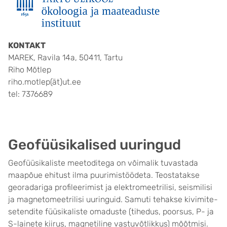
KONTAKT
MAREK, Ravila 14a, 50411, Tartu
Riho Mõtlep
riho.motlep(ät)ut.ee
tel: 7376689
Geofüüsikalised uuringud
Geofüüsikaliste meetoditega on võimalik tuvastada
maapõue ehitust ilma puurimistöödeta. Teostatakse
georadariga profileerimist ja elektromeetrilisi, seismilisi
ja magnetomeetrilisi uuringuid. Samuti tehakse kivimite-
setendite füüsikaliste omaduste (tihedus, poorsus, P- ja
S-lainete kiirus, magnetiline vastuvõtlikkus) mõõtmisi.