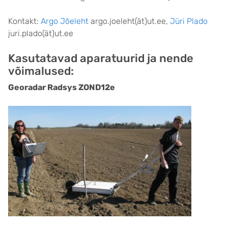
Kontakt:
Argo Jõeleht
argo.joeleht(ät)ut.ee,
Jüri Plado
juri.plado(ät)ut.ee
Kasutatavad aparatuurid ja nende
võimalused:
Georadar Radsys ZOND12e