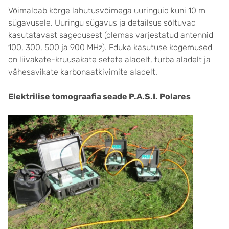
Võimaldab kõrge lahutusvõimega uuringuid kuni 10 m
sügavusele. Uuringu sügavus ja detailsus sõltuvad
kasutatavast sagedusest (olemas varjestatud antennid
100, 300, 500 ja 900 MHz). Eduka kasutuse kogemused
on liivakate-kruusakate setete aladelt, turba aladelt ja
vähesavikate karbonaatkivimite aladelt.
Elektrilise tomograafia seade P.A.S.I. Polares