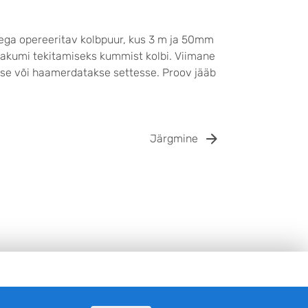
tega opereeritav kolbpuur, kus 3 m ja 50mm
vaakumi tekitamiseks kummist kolbi. Viimane
takse või haamerdatakse settesse. Proov jääb
Järgmine