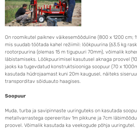
On roomikutel paiknev väikesemõõduline (800 x 1200 cm; 11
mis suudab töötada kahel režiimil: löökpuurina (63.5 kg rask
rootorpuurina (olemas 15 m tigupuuri 70mm), võimalik kohe
läbistamiseks. Löökpuurimisel kasutusel aknaga proovel (1
jaoks ka tugevdatud konstruktsiooniga soopuur (70 x 100
kasutada hüdrojaamast kuni 20m kaugusel, näiteks siseruu
transporditav sõiduauto haagises.
Soopuur
Muda, turba ja savipinnaste uuringuteks on kasutada soopuu
metallvarrastega opereeritav 1m pikkune ja 7cm läbimõõdu
proovel. Võimalik kasutada ka veekogude põhja uuringutel.