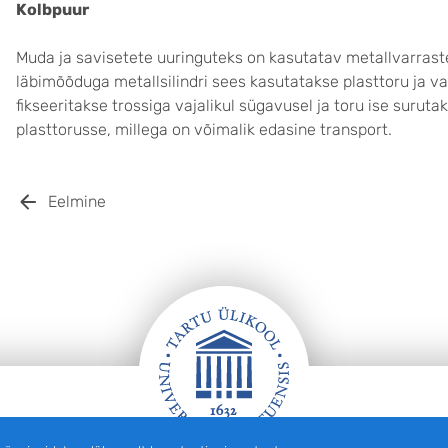
Kolbpuur
Muda ja savisetete uuringuteks on kasutatav metallvarras
läbimõõduga metallsilindri sees kasutatakse plasttoru ja 
fikseeritakse trossiga vajalikul sügavusel ja toru ise suru
plasttorusse, millega on võimalik edasine transport.
Eelmine