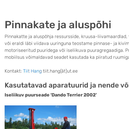
Pinnakate ja aluspõhi
Pinnakatte ja aluspõhja ressursside, kruusa-liivamaardlad, 
või eraldi läbi viidava uuringuna teostame pinnase- ja kivi
motoriseeritud puuridega või iseliikuva puuragregaadiga.
mobiilsus võimaldavad seadet kasutada ka piiratud ruumiga
Kontakt:
Tiit Hang
tiit.hang(ät)ut.ee
Kasutatavad aparatuurid ja nende v
Iseliikuv puurseade ‘Dando Terrier 2002’