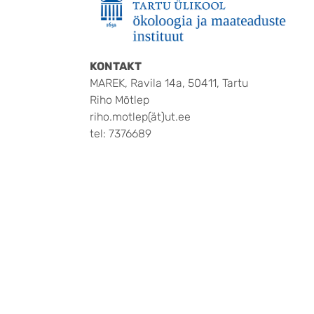
KONTAKT
MAREK, Ravila 14a, 50411, Tartu
Riho Mõtlep
riho.motlep(ät)ut.ee
tel: 7376689