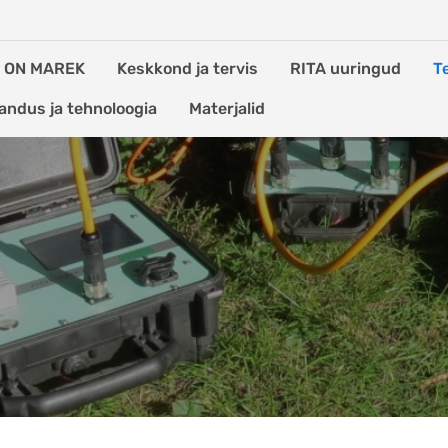
S ON MAREK
Keskkond ja tervis
RITA uuringud
T
andus ja tehnoloogia
Materjalid