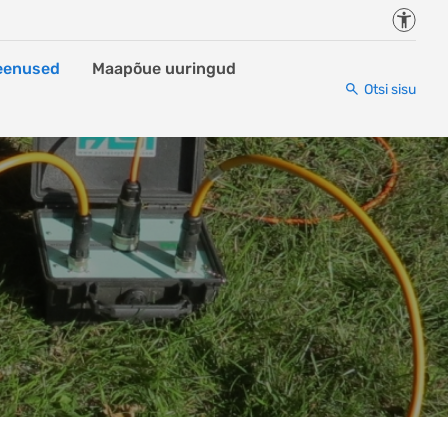
Juurde
eenused
Maapõue uuringud
Otsi sisu