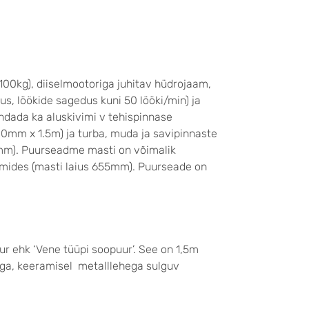
00kg), diiselmootoriga juhitav hüdrojaam,
us, löökide sagedus kuni 50 lööki/min) ja
ndada ka aluskivimi v tehispinnase
00mm x 1.5m) ja turba, muda ja savipinnaste
0mm). Puurseadme masti on võimalik
mides (masti laius 655mm). Puurseade on
r ehk ‘Vene tüüpi soopuur’. See on 1,5m
ga, keeramisel metalllehega sulguv