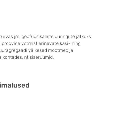
turvas jm, geofüüsikaliste uuringute jätkuks
miproovide võtmist erinevate käsi- ning
 Puuragregaadi väikesed mõõtmed ja
 kohtades, nt siseruumid.
õimalused