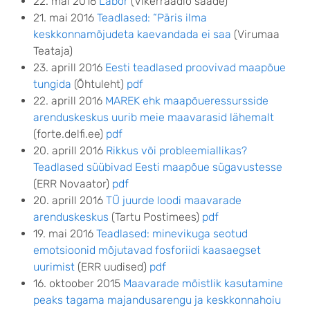
22. mai 2016
Labor
(Vikerraadio saade)
21. mai 2016
Teadlased: “Päris ilma
keskkonnamõjudeta kaevandada ei saa
(Virumaa
Teataja)
23. aprill 2016
Eesti teadlased proovivad maapõue
tungida
(Õhtuleht)
pdf
22. aprill 2016
MAREK ehk maapõueressursside
arenduskeskus uurib meie maavarasid lähemalt
(forte.delfi.ee)
pdf
20. aprill 2016
Rikkus või probleemiallikas?
Teadlased süübivad Eesti maapõue sügavustesse
(ERR Novaator)
pdf
20. aprill 2016
TÜ juurde loodi maavarade
arenduskeskus
(Tartu Postimees)
pdf
19. mai 2016
Teadlased: minevikuga seotud
emotsioonid mõjutavad fosforiidi kaasaegset
uurimist
(ERR uudised)
pdf
16. oktoober 2015
Maavarade mõistlik kasutamine
peaks tagama majandusarengu ja keskkonnahoiu