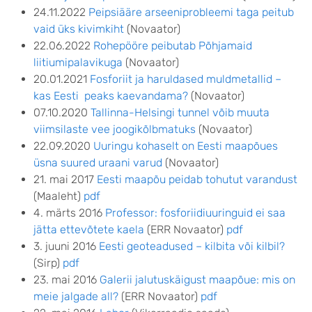
24.11.2022
Peipsiääre arseeniprobleemi taga peitub
vaid üks kivimkiht
(Novaator)
22.06.2022
Rohepööre peibutab Põhjamaid
liitiumipalavikuga
(Novaator)
20.01.2021
Fosforiit ja haruldased muldmetallid –
kas Eesti peaks kaevandama?
(Novaator)
07.10.2020
Tallinna-Helsingi tunnel võib muuta
viimsilaste vee joogikõlbmatuks
(Novaator)
22.09.2020
Uuringu kohaselt on Eesti maapõues
üsna suured uraani varud
(Novaator)
21. mai 2017
Eesti maapõu peidab tohutut varandust
(Maaleht)
pdf
4. märts 2016
Professor: fosforiidiuuringuid ei saa
jätta ettevõtete kaela
(ERR Novaator)
pdf
3. juuni 2016
Eesti geoteadused – kilbita või kilbil?
(Sirp)
pdf
23. mai 2016
Galerii jalutuskäigust maapõue: mis on
meie jalgade all?
(ERR Novaator)
pdf