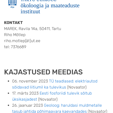
KONTAKT
MAREK, Ravila 14a, 50411, Tartu
Riho Mõtlep
riho.motlep(ät)ut.ee
tel: 7376689
KAJASTUSED MEEDIAS
06. november 2023
TÜ teadlased: elektriautod
sõidavad liitiumil ka tulevikus
(Novaator)
17. märts 2023
Eesti fosforiidi tulevik sõltub
üksikasjadest
(Novaator)
26. jaanuar 2023
Geoloog: haruldasi muldmetalle
tasub jahtida põhimaavara kaevandades
(Novaator)