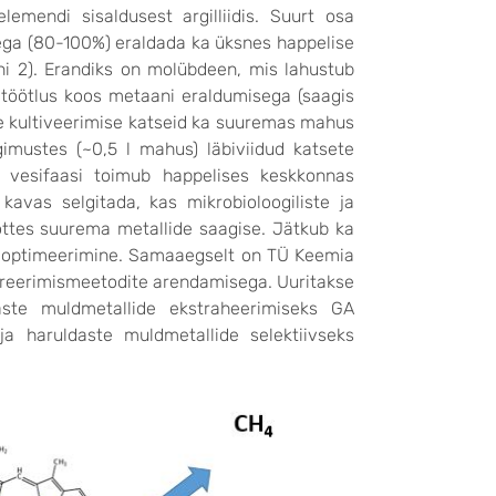
endi sisaldusest argilliidis. Suurt osa
sega (80-100%) eraldada ka üksnes happelise
uni 2). Erandiks on molübdeen, mis lahustub
töötlus koos metaani eraldumisega (saagis
de kultiveerimise katseid ka suuremas mahus
ngimustes (~0,5 l mahus) läbiviidud katsete
 vesifaasi toimub happelises keskkonnas
 kavas selgitada, kas mikrobioloogiliste ja
ttes suurema metallide saagise. Jätkub ka
 optimeerimine. Samaaegselt on TÜ Keemia
pareerimismeetodite arendamisega. Uuritakse
daste muldmetallide ekstraheerimiseks GA
ja haruldaste muldmetallide selektiivseks