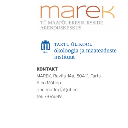
KONTAKT
MAREK, Ravila 14a, 50411, Tartu
Riho Mõtlep
riho.motlep(ät)ut.ee
tel: 7376689