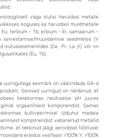
allid.
hnoloogiliselt väga olulisi haruldasi metalle
 väikeses koguses ka haruldasi muldmetalle
 Eu, terbium – Tb, erbium – Er, samaarium –
gia salvestamise/muundamise seadmetes (V
id-kütuseelementides (Ce, Pr, La jt) või nn
gusallikates (Eu, Tb).
ste uuringutega eesmärk on
väärindada GA-d
rodukti. Senised uuringud on näidanud, et
eroobses keskkonnas neutraalse pH juures
lliidi orgaanilisest komponendist. Samas
skkonnas kultiveerimisel üldjuhul madala
gaanilisest komponendist vabanenud metallid
sime, et tekkinud jäägi aeroobsel töötlusel
errooxidans
eraldus vesifaasi >100% Y, >100%