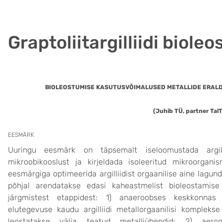
Graptoliitargilliidi biole
BIOLEOSTUMISE KASUTUSVÕIMALUSED METALLIDE ERALDA
(Juhib TÜ, partner Tal
EESMÄRK
Uuringu eesmärk on täpsemalt iseloomustada argill
mikroobikooslust ja kirjeldada isoleeritud mikroorgani
eesmärgiga optimeerida argilliidist orgaanilise aine lagun
põhjal arendatakse edasi kaheastmelist bioleostamis
järgmistest etappidest: 1) anaeroobses keskkonnas
elutegevuse kaudu argilliidi metallorgaanilisi komplek
leostatakse välja teatud metalliühendid; 2) aero