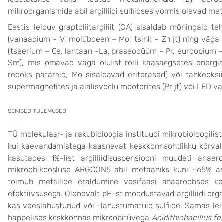
mikroorganismide abil argilliidi sulfiidses vormis olevad met
Eestis leiduv graptoliitargiliit (GA) sisaldab mõningaid te
(vanaadium – V, molübdeen – Mo, tsink – Zn jt) ning väga
(tseerium – Ce, lantaan -La, praseodüüm – Pr, euroopium –
Sm), mis omavad väga olulist rolli kaasaegsetes ener
redoks patareid, Mo sisaldavad eriterased) või tahkeoksi
supermagnetites ja alalisvoolu mootorites (Pr jt) või LED val
SENISED TULEMUSED
TÜ molekulaar- ja rakubioloogia instituudi mikrobioloogili
kui kaevandamistega kaasnevat keskkonnaohtlikku kõrvalp
kasutades 1%-list argilliidisuspensiooni muudeti ana
mikroobikoosluse ARGCON5 abil metaaniks kuni ~65% argi
toimub metallide eraldumine vesifaasi anaeroobses ke
efektiivsusega. Olenevalt pH-st moodustavad argilliidi or
kas veeslahustunud või -lahustumatuid sulfiide. Samas leid
happelises keskkonnas mikroobitüvega
Acidithiobacillus f