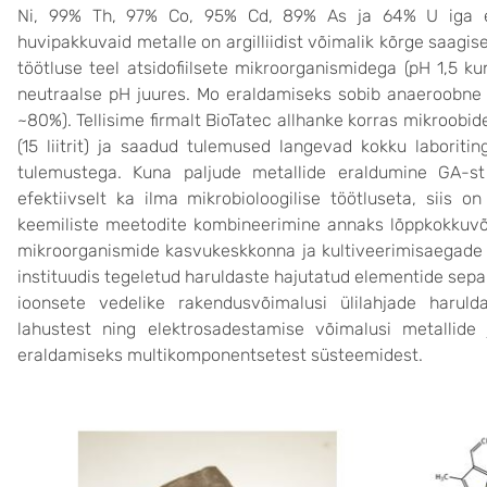
Ni, 99% Th, 97% Co, 95% Cd, 89% As ja 64% U iga elem
huvipakkuvaid metalle on argilliidist võimalik kõrge saagi
töötluse teel atsidofiilsete mikroorganismidega (pH 1,5 k
neutraalse pH juures. Mo eraldamiseks sobib anaeroobne 
~80%). Tellisime firmalt BioTatec allhanke korras mikroobi
(15 liitrit) ja saadud tulemused langevad kokku laboriti
tulemustega. Kuna paljude metallide eraldumine GA-st
efektiivselt ka ilma mikrobioloogilise töötluseta, siis on
keemiliste meetodite kombineerimine annaks lõppkokkuvõ
mikroorganismide kasvukeskkonna ja kultiveerimisaegade
instituudis tegeletud haruldaste hajutatud elementide se
ioonsete vedelike rakendusvõimalusi ülilahjade harul
lahustest ning elektrosadestamise võimalusi metallide 
eraldamiseks multikomponentsetest süsteemidest.