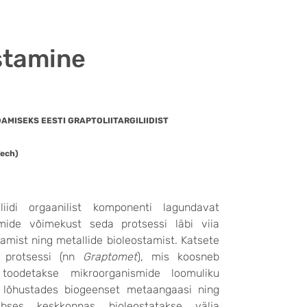
ostamine
MISEKS EESTI GRAPTOLIITARGILIIDIST
Tech)
iidi orgaanilist komponenti lagundavat
smide võimekust seda protsessi läbi viia
damist ning metallide bioleostamist. Katsete
e protsessi (nn
Graptomet
), mis koosneb
 toodetakse mikroorganismide loomuliku
se lõhustades biogeenset metaangaasi ning
obses keskkonnas bioleostatakse välja