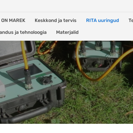
S ON MAREK
Keskkond ja tervis
RITA uuringud
T
andus ja tehnoloogia
Materjalid