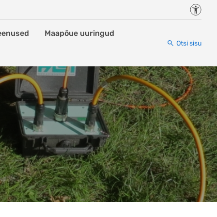
Juurde
eenused
Maapõue uuringud
Otsi sisu